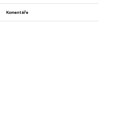
Komentáře
Napsat komentář...
©2020 by Krasobruslení USK Praha. Proudly created
with Wix.com